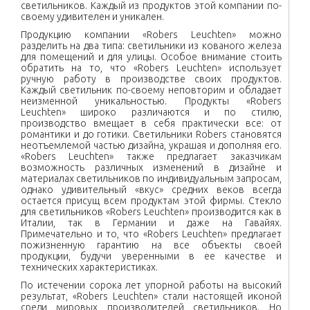
светильников. Каждый из продуктов этой компании по-
своему удивителен и уникален.
Продукцию компании «Robers Leuchten» можно
разделить на два типа: светильники из кованого железа
для помещений и для улицы. Особое внимание стоить
обратить на то, что «Robers Leuchten» использует
ручную работу в производстве своих продуктов.
Каждый светильник по-своему неповторим и обладает
неизменной уникальностью. Продукты «Robers
Leuchten» широко различаются и по стилю,
производство вмещает в себя практически все: от
романтики и до готики. Светильники Robers становятся
неотъемлемой частью дизайна, украшая и дополняя его.
«Robers Leuchten» также предлагает заказчикам
возможность различных изменений в дизайне и
материалах светильников по индивидуальным запросам,
однако удивительный «вкус» средних веков всегда
остается присущ всем продуктам этой фирмы. Стекло
для светильников «Robers Leuchten» производится как в
Италии, так в Германии и даже на Гавайях.
Примечательно и то, что «Robers Leuchten» предлагает
пожизненную гарантию на все объекты своей
продукции, будучи уверенными в ее качестве и
технических характеристиках.
По истечении сорока лет упорной работы на высокий
результат, «Robers Leuchten» стали настоящей иконой
среди мировых производителей светильников. Но