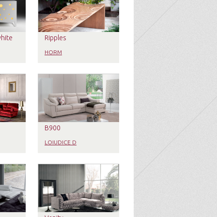
white
Ripples
HORM
B900
LOIUDICE D