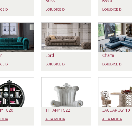
Boss
B996
ICE D
LOIUDICE D
LOIUDICE D
on
Lord
Charm
ICE D
LOIUDICE D
LOIUDICE D
NY TG20
TIFFANY TG22
JAGUAR JG110
MODA
ALTA MODA
ALTA MODA