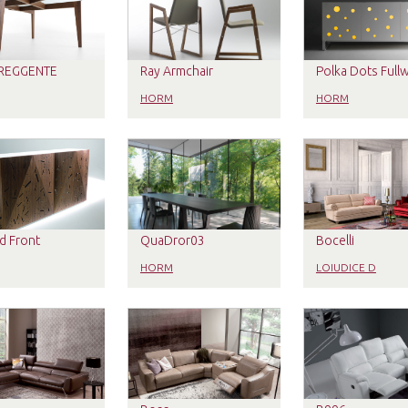
REGGENTE
Ray Armchair
Polka Dots Full
HORM
HORM
d Front
QuaDror03
Bocelli
HORM
LOIUDICE D