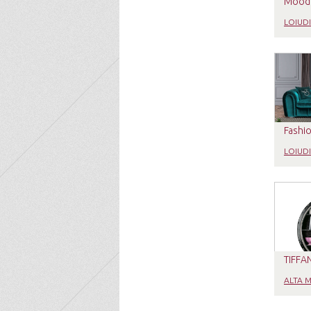
Mood
LOIUD
Fashi
LOIUD
TIFFA
ALTA 