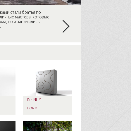
иками стали братья по
личные мастера, которые
ма, но и занимались
.
INFINITY
HORM