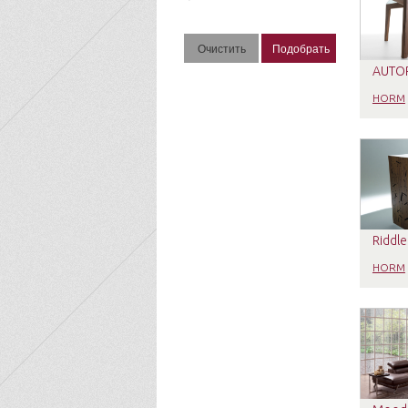
AUTO
HORM
Riddle
HORM