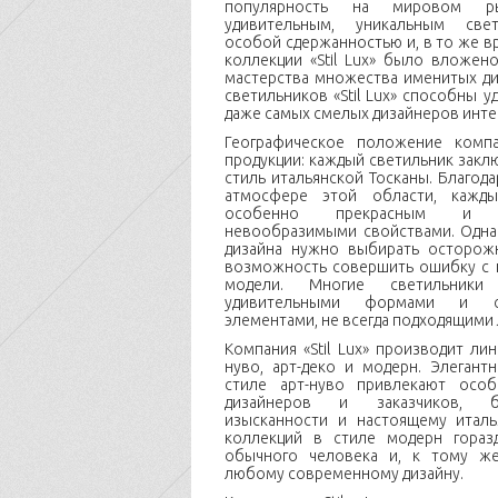
популярность на мировом ры
удивительным, уникальным свет
особой сдержанностью и, в то же вр
коллекции «Stil Lux» было вложен
мастерства множества именитых д
светильников «Stil Lux» способны 
даже самых смелых дизайнеров инте
Географическое положение комп
продукции: каждый светильник закл
стиль итальянской Тосканы. Благод
атмосфере этой области, кажды
особенно прекрасным и о
невообразимыми свойствами. Одна
дизайна нужно выбирать осторожн
возможность совершить ошибку с 
модели. Многие светильники 
удивительными формами и ст
элементами, не всегда подходящими
Компания «Stil Lux» производит ли
нуво, арт-деко и модерн. Элеган
стиле арт-нуво привлекают осо
дизайнеров и заказчиков, б
изысканности и настоящему итал
коллекций в стиле модерн гораз
обычного человека и, к тому же
любому современному дизайну.