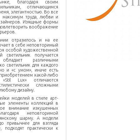
нке, благодаря своим
ильникам, отличающимся
емя, элегантностью. Во все
о максимум труда, любви и
изайнеров. Изящные формы
удовлетворить воображение
рьеров.
ании отразилось и на ее
ючает в себе неповторимый
аря особой художественной
й светильник получается
бладает различными
ко светильник для каждого
о и «с умом», иначе есть
приобретением какой-либо
«Stil Lux» отличаются
илистически сложными
 любому дизайну.
нейки моделей в стиле арт-
тные элементы коллекций в
бое внимание изкушенных
лагодаря неповторимой
ьянскому шарму. А модели
до привычнее для взгляда
, подходят практически к